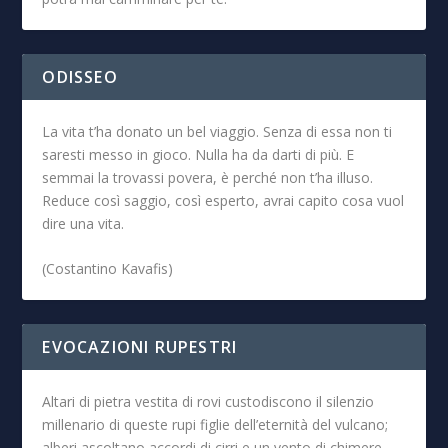
ODISSEO
La vita t’ha donato un bel viaggio. Senza di essa non ti
saresti messo in gioco. Nulla ha da darti di più. E
semmai la trovassi povera, è perché non t’ha illuso.
Reduce così saggio, così esperto, avrai capito cosa vuol
dire una vita.
(Costantino Kavafis)
EVOCAZIONI RUPESTRI
Altari di pietra vestita di rovi custodiscono il silenzio
millenario di queste rupi figlie dell’eternità del vulcano;
alberi ascoltano accordi di cirri e un vento di chimere