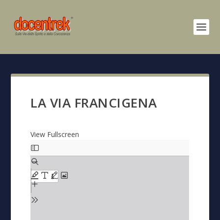
LA VIA FRANCIGENA
View Fullscreen
S
k
i
p
t
o
P