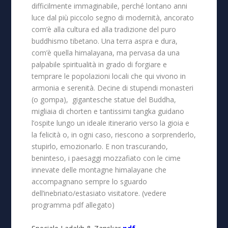
difficilmente immaginabile, perché lontano anni
luce dal più piccolo segno di modernità, ancorato
com’è alla cultura ed alla tradizione del puro
buddhismo tibetano. Una terra aspra e dura,
com’è quella himalayana, ma pervasa da una
palpabile spiritualità in grado di forgiare e
temprare le popolazioni locali che qui vivono in
armonia e serenità. Decine di stupendi monasteri
(o gompa), gigantesche statue del Buddha,
migliaia di chorten e tantissimi tangka guidano
l’ospite lungo un ideale itinerario verso la gioia e
la felicità o, in ogni caso, riescono a sorprenderlo,
stupirlo, emozionarlo. E non trascurando,
beninteso, i paesaggi mozzafiato con le cime
innevate delle montagne himalayane che
accompagnano sempre lo sguardo
dell’inebriato/estasiato visitatore. (vedere
programma pdf allegato)