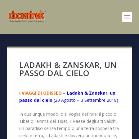
LADAKH & ZANSKAR, UN
PASSO DAL CIELO
I VIAGGI DI ODISSEO
–
Ladakh & Zanskar, un
passo dal cielo
(20 Agosto – 3 Settembre 2018)
In qualunque modo lo si voglia definire: il piccolo
Tibet o l’anima del Tibet, il Paese degli alti valichi,
un paradiso senza tempo o una terra sospesa tra
cielo e terra, il Ladakh è davvero un mondo a sé,