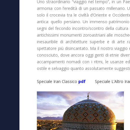
Uno straordinario “viaggio nel tempo”, in un Pae
armonia con l’eredità di un passato millenario. Un
solo il crocevia tra le civiltà d’Oriente e Occiden
antica: quello persiano. Un immenso patrimonio d
segni del fecondo incontro/scontro della cultura i
antichissimi monumenti zoroastriani alle moschee, d
inesauribile di architetture superbe e di arte 
spettatore più disincantato. Ma il nostro viaggio
conosciuto, dove ancora oggi genti di etnie divers
accampamenti nomadi con i ritmi, le usanze ed 
ostile e selvaggio quanto assolutamente suggesti
Speciale Iran Classico
pdf
Speciale L’Altro Ir