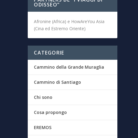
ODISSEO”
Afronine (Africa) e HowAreYou Asia
(Cina ed Estremo Oriente)
CATEGORIE
Cammino della Grande Muraglia
Cammino di Santiago
Chi sono
Cosa propongo
EREMOS