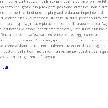
se in cui le contraddizioni della storia moderna convivono in perfett
a terra che, grazie alla privilegiata posizione strategica, non è stat
te ma anche la culla di uno dei più grandi e duraturi imperi della stor
i antiche città e di maestose strutture in cui si possono ritrovare 
ranica con quella greca, e più avanti, con quella arabo-islamica. Dagl
ai bazar alle cittadelle fortificate medievali, l’Iran si rivela un baci
raffinata capaci di affascinare ed emozionare, oggi come allora, l
 non poteva trascurare l’altro Iran, quello del nord, più remoto e men
e, come afghani, azeri, curdi e turkmeni, vivono in villaggi trogloditi
i costumi dell’antico medioevo in un ambiente rupestre così aspro
vo. (Vedere programmi pdf allegati)
an
pdf