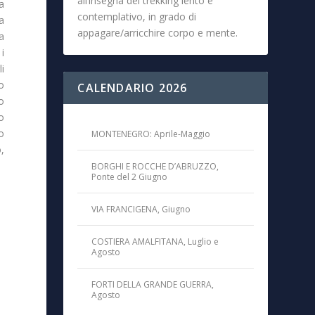
all’insegna del trekking lento e
a
contemplativo, in grado di
a
appagare/arricchire corpo e mente.
ia
i
i
no
CALENDARIO 2026
o
o
 o
MONTENEGRO: Aprile-Maggio
,
BORGHI E ROCCHE D’ABRUZZO,
Ponte del 2 Giugno
VIA FRANCIGENA, Giugno
COSTIERA AMALFITANA, Luglio e
Agosto
FORTI DELLA GRANDE GUERRA,
Agosto