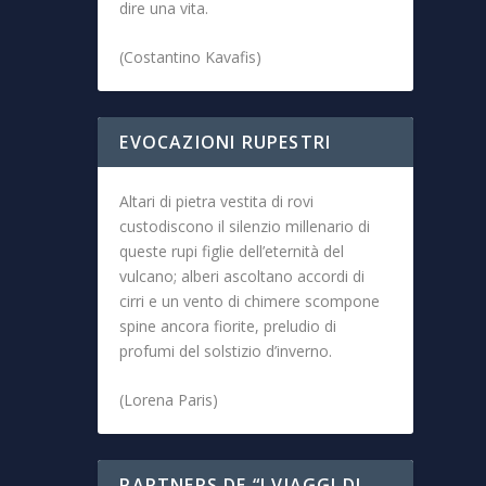
dire una vita.
(Costantino Kavafis)
EVOCAZIONI RUPESTRI
Altari di pietra vestita di rovi
custodiscono il silenzio millenario di
queste rupi figlie dell’eternità del
vulcano; alberi ascoltano accordi di
cirri e un vento di chimere scompone
spine ancora fiorite, preludio di
profumi del solstizio d’inverno.
(Lorena Paris)
PARTNERS DE “I VIAGGI DI