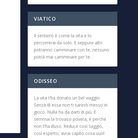
VIATICO
Il sentiero è come la vita e lo
percorrerai da solo. E seppure altri
potranno camminare con te, nessuno
potrà mai camminare per te.
ODISSEO
La vita t’ha donato un bel viaggio.
Senza di essa non ti saresti messo in
gioco. Nulla ha da darti di più. E
semmai la trovassi povera, è perché
non t’ha illuso. Reduce così saggio,
così esperto, avrai capito cosa vuol