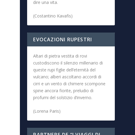
dire una vita.
(Costantino Kavafis)
EVOCAZIONI RUPESTRI
Altari di pietra vestita di rovi
custodiscono il silenzio millenario di
queste rupi figlie dell’eternità del
vulcano; alberi ascoltano accordi di
cirri e un vento di chimere scompone
spine ancora fiorite, preludio di
profumi del solstizio d’inverno.
(Lorena Paris)
PARTNERS DE “I VIAGGI DI