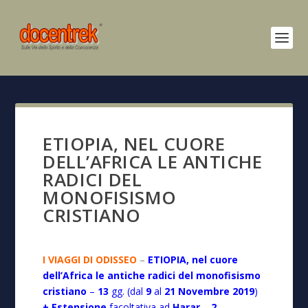
ETIOPIA, NEL CUORE
DELL’AFRICA LE ANTICHE
RADICI DEL
MONOFISISMO
CRISTIANO
I VIAGGI DI ODISSEO
–
ETIOPIA, nel cuore
dell’Africa le antiche radici del monofisismo
cristiano
–
13
gg. (dal
9
al
21 Novembre 2019
)
+ Estensione
facoltativa ad
Harar
–
2