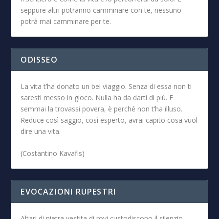
seppure altri potranno camminare con te, nessuno
potrà mai camminare per te.
ODISSEO
La vita t’ha donato un bel viaggio. Senza di essa non ti
saresti messo in gioco. Nulla ha da darti di più. E
semmai la trovassi povera, è perché non t’ha illuso.
Reduce così saggio, così esperto, avrai capito cosa vuol
dire una vita.
(Costantino Kavafis)
EVOCAZIONI RUPESTRI
Altari di pietra vestita di rovi custodiscono il silenzio